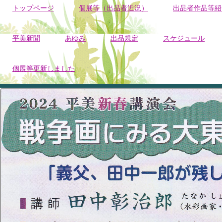
トップページ
個展等（出品者近況）
出品者作品等紹
平美新聞
あゆみ
出品規定
スケジュール
個展等更新しました