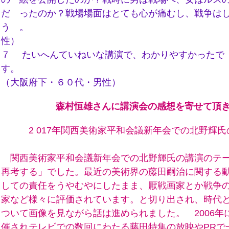
だ ったのか？戦場場面はとても心が痛むし、戦争は
う 。 （大阪市内・
性）
７ たいへんていねいな講演で、わかりやすかったで
す
（大阪府下・６０代・男性）
森村
恒雄さんに講演会の感想を寄せて頂
2 017年関西美術家平和会議新年会での北野輝氏
高槻市 森
関西美術家平和会議新年会での北野輝氏の講演のテー
再考する」でした。最近の美術界の藤田嗣治に関する
しての責任をうやむやにしたまま、厭戦画家とか戦争
家など様々に評価されています。と切り出され、時代
ついて画像を見ながら話は進められました。 2006年
催されテレビでの数回にわたる藤田特集の放映やPRで