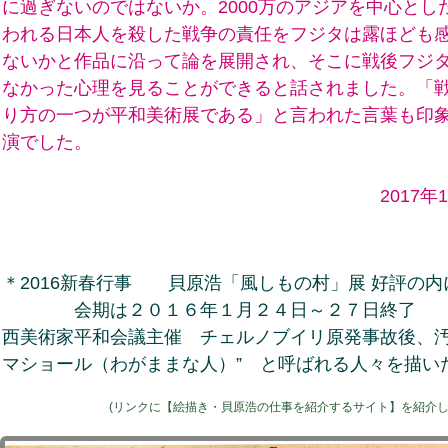
に過ぎないのではないか。2000万のアジアを中心とし
われる日本人を殺した戦争の責任をフジタは露ほども
ないかと作品に沿って論を展開され、そこに戦後フジ
なかった心理を見ることができると話されました。「
り方の一つが平和美術展である」と言われた言葉も印
演でした。
2017年1月2
＊2016新春行事 貝原浩「風しもの村」展 
会期は２０１６年１月２４日～
西美術家平和会議主催 チェルノブイリ原発事故後、汚
マショール（わがままな人）” と呼ばれる人々を描い
(リンクに【絵描き・貝原浩の仕事を紹介するサイト】を紹介し