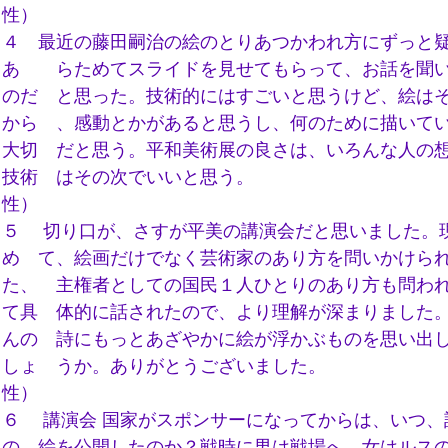
性）
４ 最近の藤田嗣治の絵のとりあつかわれ方にずっと
あ らためてスライドを見せてもらって、お話を聞い
のだ と思った。技術的にはすごいと思うけど、絵は
から 、感動とかがあると思うし、何のために描いて
大切 だと思う。平和美術展の良さは、いろんな人の
技術 はその次でいいと思う。 （
性）
５ 切り口が、さすが平美の講演会だと思いました。
め て、絵画だけでなく芸術家のあり方を問いかけら
た、 主権者としての国民１人ひとりのあり方も問わ
て具 体的に話されたので、より理解が深まりました
んの 詩にもっとあざやかに絵が浮かぶものを思い出
しょ うか。ありがとうございました。 （
性）
６ 講演会 国家がスポンサーになってからは、いつ、
の 絵を公開したのか？戦時に男は戦場へ、女はルス