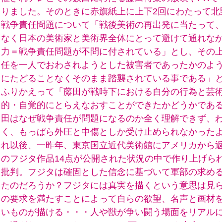
りました。そのときに赤旗紙上に上下2回にわたって北
戦争責任問題について「戦後美術の再出発に当たって
なく日本の美術家と美術界全体にとって避けて通れな
力＝戦争責任問題が不問に付されている」とし、その
任を一人でおわされようとした被害者であったかのよ
にたどることなくそのまま踏襲されている事である」
ふりかえって「藤田が戦時下における自分の行為と芸
的・自覚的にとらえなおすことができたかどうかであ
田はなぜ戦争責任が問題になるのか全く理解できず、
く、もっぱら外圧と中傷としか受け止められなかった
れ以後、一昨年、東京国立近代美術館にアメリカから返
のフジタ作品14点が公開された状況の中で作り上げら
批判。フジタは確固とした信念に基づいて軍部の求め
たのだろうか？フジタには真実を描くという意思は見
の要求を満たすことによって自らの欲望、名声と画材
いものが描ける・・・人や獣が争い闘う場面をリアル