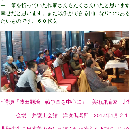
中、筆を折っていた作家さんもたくさんいたと思いま
幸せだと思います。また戦争ができる国になりつつあ
たいものです。６０代女
○講演「藤田嗣治、戦争画を中心に」 美術評論家 北
会場：弁護士会館 洋食倶楽部 2017年1月２１日（
北野先生の日本美術会に寄稿された論文を下記のリン