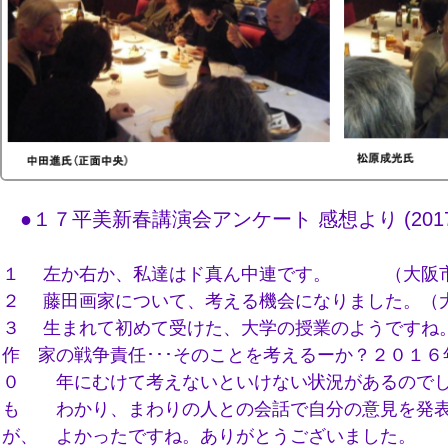
●１７平美新春講演会アンケート 感想より (2017.
１ 左か右か、私達はド真ん中連です。 （大阪市
２ 藤田画家について、考える機会になりました。（
３ 生まれて初めて受けた、大学の授業のようですね
作 家の戦争責任･･･そのことを考えるーか？２０１６
０ 年にむけて考えないといけない状況があるのでし
も わかり、まわりの人との会話で自分の意見を発表
が、 よかったですね。ありがとうございました。 