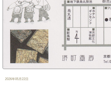
2026年05月22日