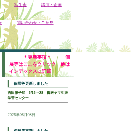
写生会
講演・企画
板
問い合わせ・ご意見
＊更新事項＊ 個
展等はここをクリック 他は
インデックスに詳細
個展等更新しました
吉田雅子展 6/16～28 御殿ヤマ生涯
学習センター
2026年06月08日
個展等更新しました