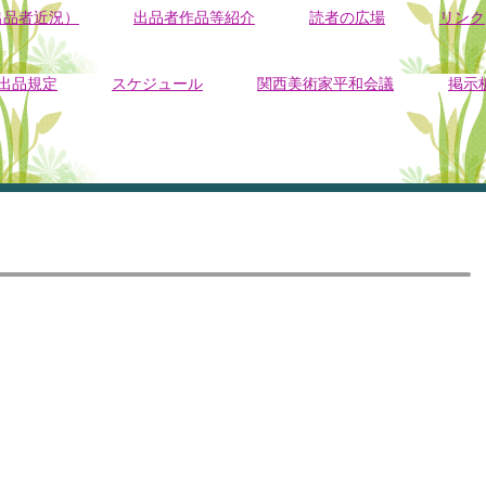
出品者近況）
出品者作品等紹介
読者の広場
リンク
出品規定
スケジュール
関西美術家平和会議
掲示