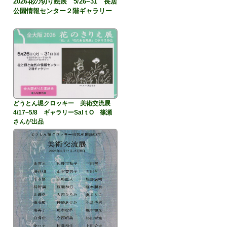
2026花の切り絵展 5/26~31 長居
公園情報センター２階ギャラリー
どうとん堀クロッキー 美術交流展
4/17~5/8 ギャラリーSaIｔO 篠瀬
さんが出品