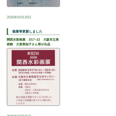
2026年03月20日
個展等更新しました
関西水彩画展 3/17~22 大阪市立美
術館 大形美知子さん等が出品