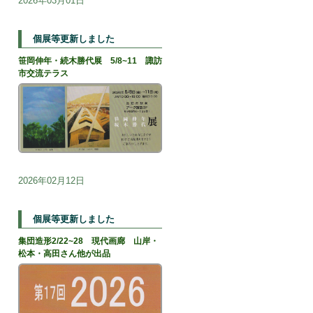
2026年03月01日
個展等更新しました
笹岡伸年・続木勝代展 5/8~11 諏訪
市交流テラス
2026年02月12日
個展等更新しました
集団造形2/22~28 現代画廊 山岸・
松本・高田さん他が出品