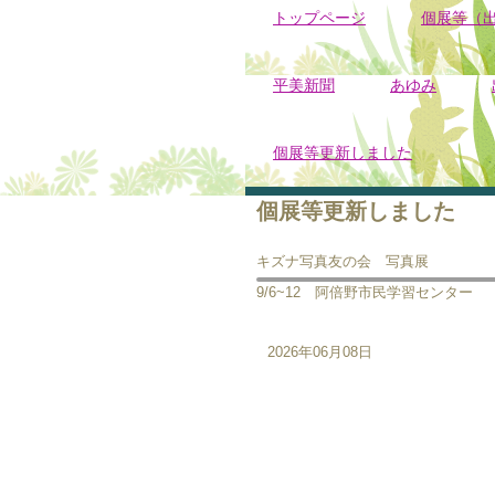
トップページ
個展等（
平美新聞
あゆみ
個展等更新しました
個展等更新しました
キズナ写真友の会 写真展
9/6~12 阿倍野市民学習センター
2026年06月08日