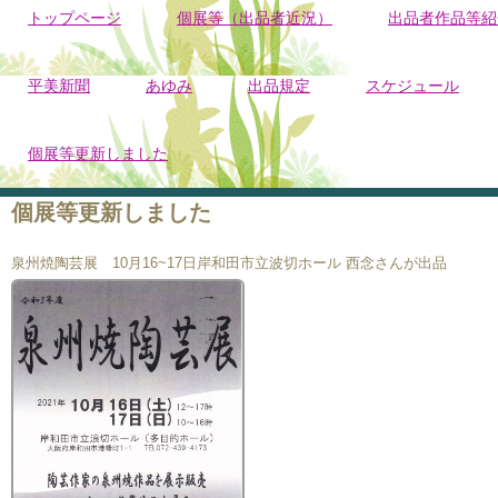
トップページ
個展等（出品者近況）
出品者作品等紹
平美新聞
あゆみ
出品規定
スケジュール
個展等更新しました
個展等更新しました
泉州焼陶芸展 10月16~17日岸和田市立波切ホール 西念さんが出品