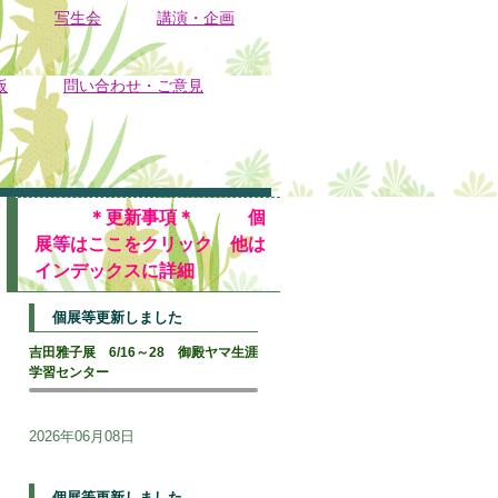
写生会
講演・企画
板
問い合わせ・ご意見
＊更新事項＊ 個
展等はここをクリック 他は
インデックスに詳細
個展等更新しました
吉田雅子展 6/16～28 御殿ヤマ生涯
学習センター
2026年06月08日
個展等更新しました