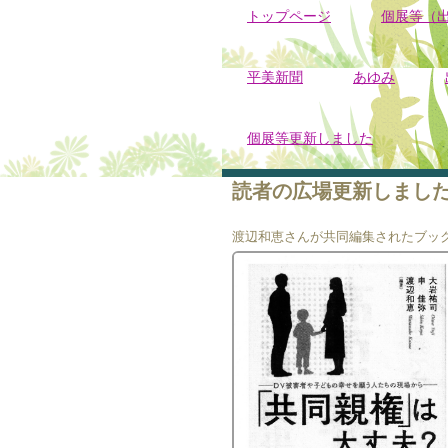
トップページ
個展等（
平美新聞
あゆみ
個展等更新しました
読者の広場更新しまし
渡辺和恵さんが共同編集されたブッ