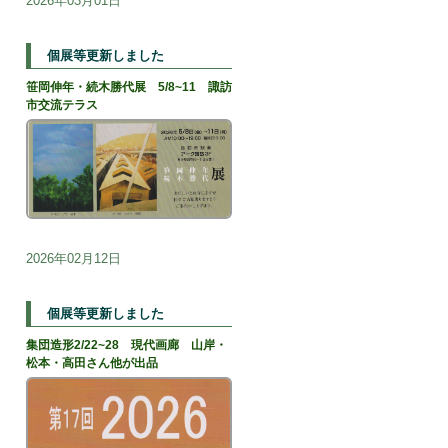
2026年03月01日
個展等更新しました
笹岡伸年・続木勝代展 5/8~11 諏訪
市交流テラス
2026年02月12日
個展等更新しました
集団造形2/22~28 現代画廊 山岸・
松本・高田さん他が出品