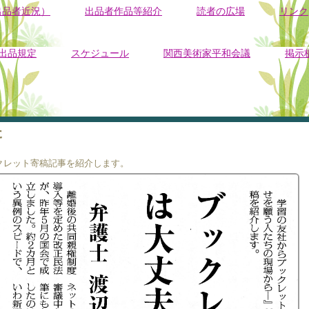
出品者近況）
出品者作品等紹介
読者の広場
リンク
出品規定
スケジュール
関西美術家平和会議
掲示
た
クレット寄稿記事を紹介します。