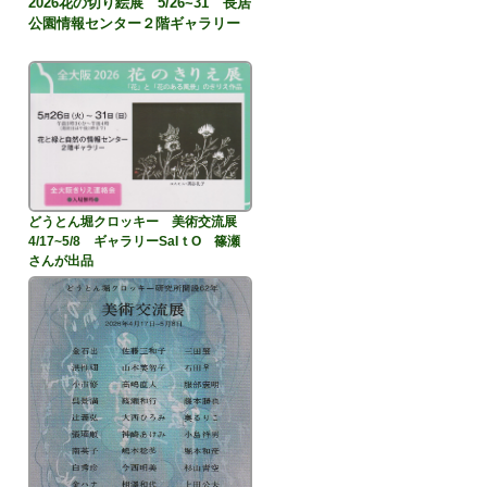
2026花の切り絵展 5/26~31 長居
公園情報センター２階ギャラリー
どうとん堀クロッキー 美術交流展
4/17~5/8 ギャラリーSaIｔO 篠瀬
さんが出品