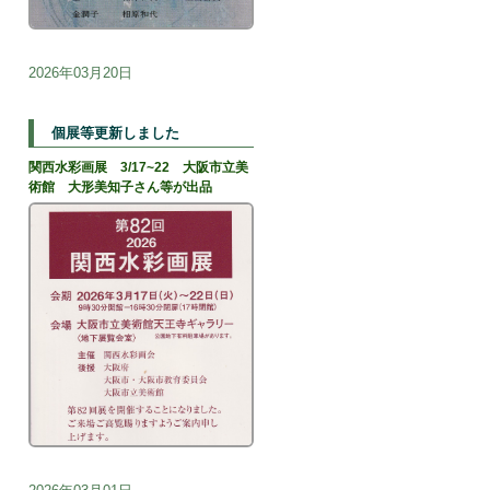
2026年03月20日
個展等更新しました
関西水彩画展 3/17~22 大阪市立美
術館 大形美知子さん等が出品