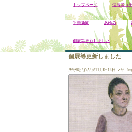
トップページ
個展等（
平美新聞
あゆみ
個展等更新しました
個展等更新しました
浅野義弘作品展11月9~14日 マサゴ