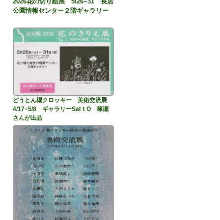
2026花の切り絵展 5/26~31 長居
公園情報センター２階ギャラリー
どうとん堀クロッキー 美術交流展
4/17~5/8 ギャラリーSaIｔO 篠瀬
さんが出品