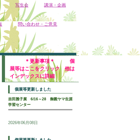
写生会
講演・企画
板
問い合わせ・ご意見
＊更新事項＊ 個
展等はここをクリック 他は
インデックスに詳細
個展等更新しました
吉田雅子展 6/16～28 御殿ヤマ生涯
学習センター
2026年06月08日
個展等更新しました