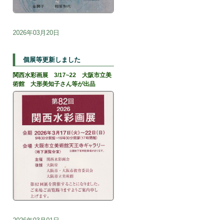
2026年03月20日
個展等更新しました
関西水彩画展 3/17~22 大阪市立美
術館 大形美知子さん等が出品