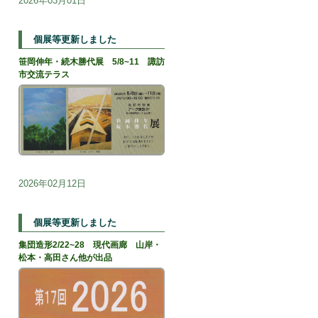
2026年03月01日
個展等更新しました
笹岡伸年・続木勝代展 5/8~11 諏訪
市交流テラス
2026年02月12日
個展等更新しました
集団造形2/22~28 現代画廊 山岸・
松本・高田さん他が出品