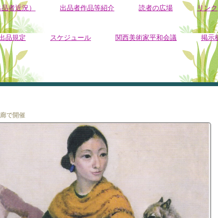
出品者近況）
出品者作品等紹介
読者の広場
リンク
出品規定
スケジュール
関西美術家平和会議
掲示
画廊で開催